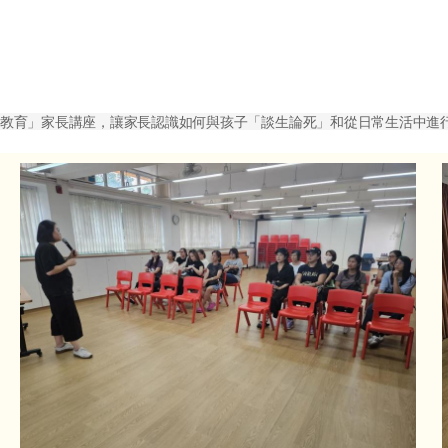
教育」家長講座，讓家長認識如何與孩子「談生論死」和從日常生活中進