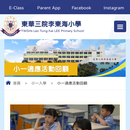
E-Class
Parent App
Facebook
Instagram
東華三院李東海小學
TWGHs Leo Tung-hai LEE Primary School
小一適應活動回顧
首頁
>
小一入學
>
小一適應活動回顧