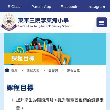
E-Class
Parent App
Facebook
Instagram
東華三院李東海小學
TWGHs Leo Tung-hai LEE Primary School
課程目標
首頁
>
課程天地
>
圖書課
>
課程目標
課程目標
提升學生的閱讀策略，提升和鞏固他們的資訊素
養。