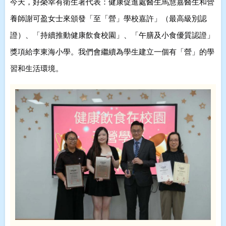
今天，好榮幸有衛生署代表：健康促進處醫生馬慧嘉醫生和營
養師謝可盈女士來頒發「至「營」學校嘉許」（最高級別認
證）、「持續推動健康飲食校園」、「午膳及小食優質認證」
獎項給李東海小學
。我們會繼續為學生建立一個有「營」的學
習和生活環境
。