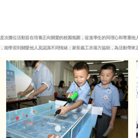
是次攤位活動旨在培養正向關愛的校園氛圍，促進學生的同理心和尊重他
，能學習到關愛他人及認識不同情緒；家長義工亦落力協助，為活動帶來