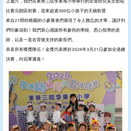
上週六，我們在東華三院李東海小學舉行的全港幼兒英文歌唱
比賽元朗區初賽，迎來超過300位小孩子的天籟歌聲
來自21間幼稚園的小參賽者們展現了令人難忘的才華
，讓評判
們印象深刻！我們衷心感謝所有參與的學校、悉心指導的老
師，以及一直在背後支持的家長們。
恭喜所有獲獎隊伍！金獎代表將於2026年3月21日參加全港總
決賽，向冠軍邁進！