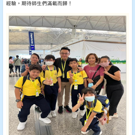
經驗，期待師生們滿載而歸！