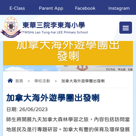
E-Class
Parent App
Facebook
Instagram
東華三院李東海小學
TWGHs Leo Tung-hai LEE Primary School
加拿大海外遊學團出
發喇
首頁
>
學校活動
>
加拿大海外遊學團出發喇
加拿大海外遊學團出發喇
日期:
26/06/2023
師生將開展九天加拿大森林學習之旅，內容包括訪問當
地居民及進行專題研習。加拿大有豐的保育及環保發展