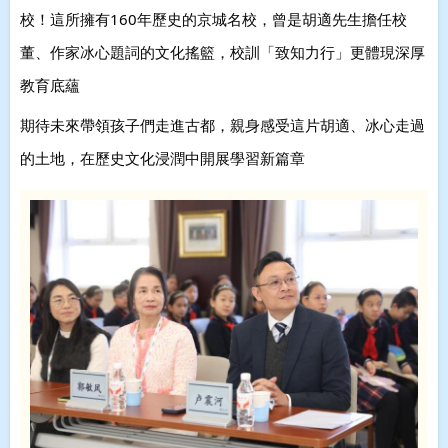
校！這所擁有160年歷史的京城名校，曾是胡適先生擔任校
董、作家冰心題詞的文化搖籃，校訓「致知力行」更體現深厚
教育底蘊
期待未來帶領孩子們走進古都，親身感受這片胡適、冰心走過
的土地，在歷史文化浸潤中開展學習新篇章