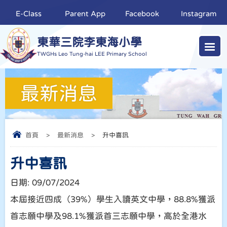
E-Class
Parent App
Facebook
Instagram
東華三院李東海小學
TWGHs Leo Tung-hai LEE Primary School
最新消息
首頁
>
最新消息
>
升中喜訊
升中喜訊
日期:
09/07/2024
本屆接近四成（39%）學生入讀英文中學，88.8%獲派
首志願中學及98.1%獲派首三志願中學，高於全港水