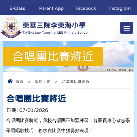
E-Class
Parent App
Facebook
Instagram
東華三院李東海小學
TWGHs Leo Tung-hai LEE Primary School
合唱團比賽將近
首頁
>
學校活動
>
合唱團比賽將近
合唱團比賽將近
日期:
07/01/2026
合唱團比賽將近
，我校合唱團正加緊練習，各團員專心致志學
學習唱歌技巧
，務求在比賽中獲得好表現！