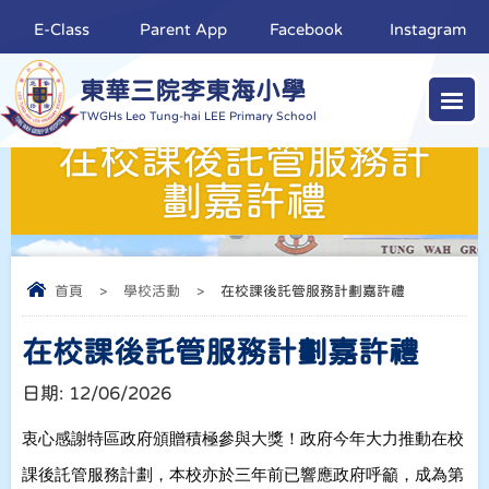
E-Class
Parent App
Facebook
Instagram
東華三院李東海小學
TWGHs Leo Tung-hai LEE Primary School
在校課後託管服務計
劃嘉許禮
首頁
>
學校活動
>
在校課後託管服務計劃嘉許禮
在校課後託管服務計劃嘉許禮
日期:
12/06/2026
衷心感謝特區政府頒贈積極參與大獎！政府今年大力推動在校
課後託管服務計劃，本校亦於三年前已響應政府呼籲，成為第