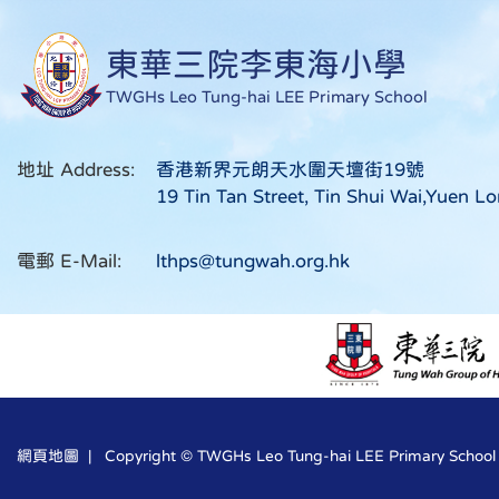
東華三院李東海小學
TWGHs Leo Tung-hai LEE Primary School
地址 Address:
香港新界元朗天水圍天壇街19號
19 Tin Tan Street, Tin Shui Wai,Yuen Lo
電郵 E-Mail:
lthps@tungwah.org.hk
網頁地圖
| Copyright © TWGHs Leo Tung-hai LEE Primary School Al