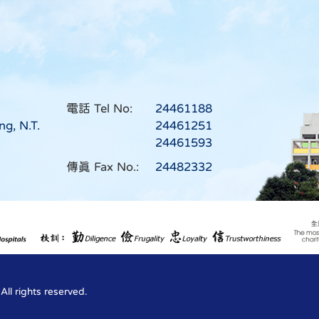
電話 Tel No:
24461188
ng, N.T.
24461251
24461593
傳真 Fax No.:
24482332
l rights reserved.