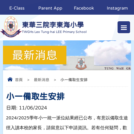
E-Class
Parent App
Facebook
Instagram
東華三院李東海小學
TWGHs Leo Tung-hai LEE Primary School
最新消息
首頁
>
最新消息
>
小一備取生安排
小一備取生安排
日期:
11/06/2024
2024/2025學年小一統一派位結果經已公布，有意以備取生途
徑入讀本校的家長，請留意以下申請資訊。若有任何疑問，歡