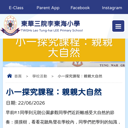
E-Class
Parent App
Facebook
Instagram
東華三院李東海小學
TWGHs Leo Tung-hai LEE Primary School
小一探究課程：親親
大自然
首頁
>
學校活動
>
小一探究課程：親親大自然
小一探究課程：親親大自然
日期:
22/06/2026
早前P.1同學到元朗公園參觀
同學們近距離感受大自然的節
奏：摸摸樹
，看看花
聽鳥聲
在學校內，同學們把學到的知識，