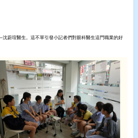
—沈蔚瑄醫生
。這不單引發小記者們對眼科醫生這門職業的好