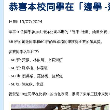
恭喜本校同學在「邊學 
日期:
19/07/2024
恭喜10位同學參加由海洋公園舉辦的「邊學 ‧邊畫」繪畫比賽
6B 班的黃微同學和6C 班的羅卓楠同學獲得比賽的優異獎。
參賽同學名單如下:
- 6B 班: 黃微、林依晨、上官澍妍
- 6C 班: 羅卓楠、林葆暄
- 6D 班: 劉美瑩、羅諺祺、鍾炘鈺
- 6E 班: 陳家欣、黃蘊
祝賀這10位同學在比賽中的出色表現，展現了東華三院李東海