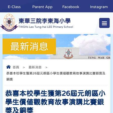
E-Class
Parent App
Facebook
Instagram
東華三院李東海小學
TWGHs Leo Tung-hai LEE Primary School
最新消息
首頁
>
最新消息
>
恭喜本校學生獲第26屆元朗區小學生價值觀教育故事演講比賽銀獎及
銅奬
恭喜本校學生獲第26屆元朗區小
學生價值觀教育故事演講比賽銀
獎及銅奬