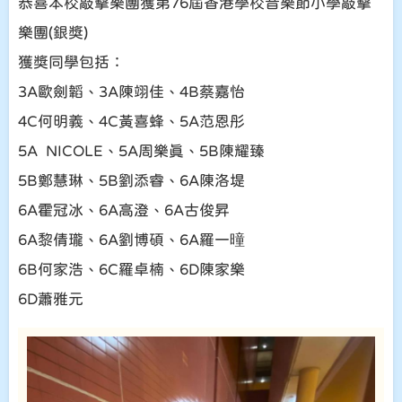
恭喜本校敲擊樂團獲第76屆香港學校音樂節小學敲擊
樂團(銀獎)
獲獎同學包括：
3A歐劍韜、3A陳翊佳、4B蔡嘉怡
4C何明義、4C黃喜蜂、5A范恩彤
5A NICOLE、5A周樂真、5B陳耀臻
5B鄭慧琳、5B劉添睿、6A陳洛堤
6A霍冠冰、6A高澄、6A古俊昇
6A黎倩瓏、6A劉博碩、6A羅一曈
6B何家浩、6C羅卓楠、6D陳家樂
6D蕭雅元