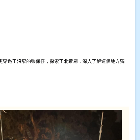
更穿過了淺窄的張保仔，探索了北帝廟，深入了解這個地方獨