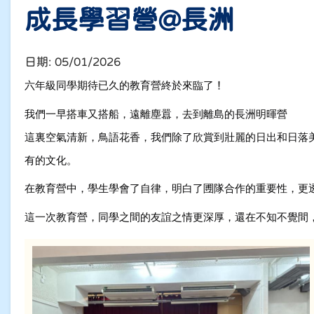
成長學習營@長洲
日期:
05/01/2026
六年級同學期待已久的教育營終於來臨了
！
我們一早搭車又搭船，遠離塵囂，去到離島的長洲明暉營
這裏空氣清新，鳥語花香，我們除了欣賞到壯麗的日出和日落
有的文化。
在教育營中，學生學會了自律，明白了圑隊合作的重要性，更
這一次教育營，同學之間的友誼之情更深厚，還在不知不覺間