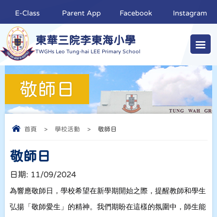
E-Class
Parent App
Facebook
Instagram
東華三院李東海小學
TWGHs Leo Tung-hai LEE Primary School
敬師日
首頁
>
學校活動
>
敬師日
敬師日
日期:
11/09/2024
為響應敬師日，學校希望在新學期開始之際，提醒教師和學生
弘揚「敬師愛生」的精神。我們期盼在這樣的氛圍中，師生能