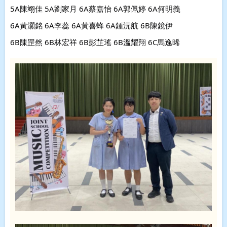
5A陳翊佳 5A劉家月 6A蔡嘉怡 6A郭佩婷 6A何明義
6A黃灝銘 6A李蕊 6A黃喜蜂 6A鍾沅航 6B陳鏡伊
6B陳罡然 6B林宏祥 6B彭芷瑤 6B溫耀翔 6C馬逸晞