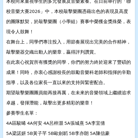
本校向來重視學生的多元發展及音樂素養。
在日前舉行的「聯
校音樂大賽2026」中，本校敲擊樂團憑藉出色的表現及高度
的團隊默契，於敲擊樂團（小學組）賽事中榮獲金獎殊榮，表
現令人鼓舞！
在舞台上，同學們專注投入，用節奏展現出完美的合作精神，
敲擊樂器交織出動人的樂章，贏得評判讚賞。
在此衷心祝賀所有獲獎的同學，你們的努力終於迎來了豐碩的
成果！
同時，亦衷心感謝校長的鼓勵
音樂科老師和指揮的辛勤
指導，以及各位家長一直以來的支持與緊密配合。
期望敲擊樂團團員能再接再厲，在未來的音樂領域上繼續追求
卓越，發揮潛能，敲擊出更多精彩的樂章！
參賽學生名單：
4A區駿晞 4A何安 4A呂梓灝 5A張城熹 5A李宜倩
5A梁諾妍 5B黃子芊 5B歐劍韜 5B李亦朗 5A陳信豪