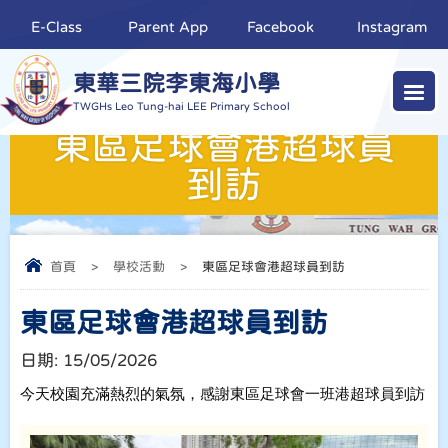
E-Class
Parent App
Facebook
Instagram
東華三院李東海小學
TWGHs Leo Tung-hai LEE Primary School
東區足球會港超球員
到訪
首頁
>
學校活動
>
東區足球會港超球員到訪
東區足球會港超球員到訪
日期:
15/05/2026
今天校園充滿熱烈的氣氛，
感謝東區足球會一班港超球員到訪