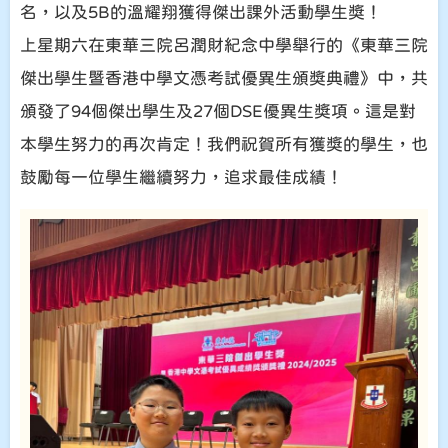
名，以及5B的溫耀翔獲得傑出課外活動學生獎！
上星期六在東華三院呂潤財紀念中學舉行的《東華三院
傑出學生暨香港中學文憑考試優異生頒獎典禮》中，共
頒發了94個傑出學生及27個DSE優異生獎項。這是對
本學生努力的再次肯定！我們祝賀所有獲獎的學生，也
鼓勵每一位學生繼續努力，追求最佳成績！