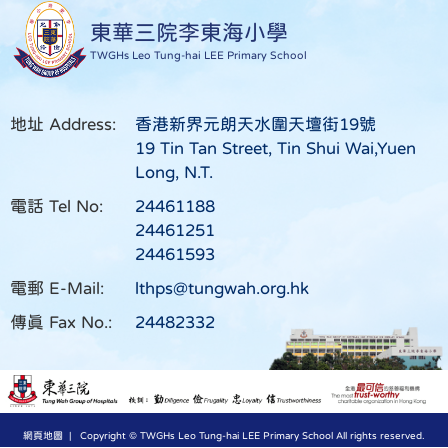
東華三院李東海小學
TWGHs Leo Tung-hai LEE Primary School
地址 Address:
香港新界元朗天水圍天壇街19號
19 Tin Tan Street, Tin Shui Wai,Yuen
Long, N.T.
電話 Tel No:
24461188
24461251
24461593
電郵 E-Mail:
lthps@tungwah.org.hk
傳真 Fax No.:
24482332
網頁地圖
| Copyright © TWGHs Leo Tung-hai LEE Primary School All rights reserved.