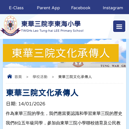
E-Class
Parent App
Facebook
Instagram
東華三院李東海小學
TWGHs Leo Tung-hai LEE Primary School
東華三院文化承傳人
首頁
>
學校活動
>
東華三院文化承傳人
東華三院文化承傳人
日期:
14/01/2026
作為東華三院的學生，我們應當要認識和學習東華三院的歷史
我們8位五年級同學，參加由東華三院小學聯校德育及公民教