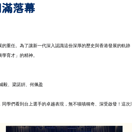
圓滿落幕
展的重任。為了讓新一代深入認識這份深厚的歷史與香港發展的軌跡
興學育才」的精神。
城毅、梁諾姸、何佩盈
，同學們看到台上選手的卓越表現，無不嘖嘖稱奇、深受啟發！這次