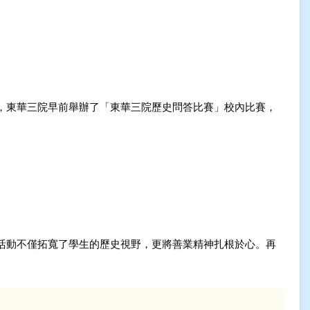
，東華三院早前舉辦了「東華三院歷史問答比賽」校內比賽，
活動不僅拓寬了學生的歷史視野，更將善業精神扎根於心。再