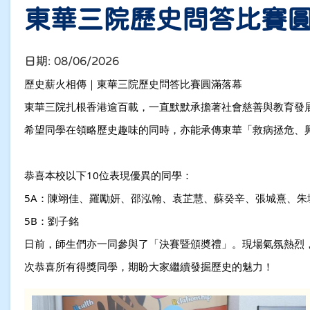
東華三院歷史問答比賽
日期:
08/06/2026
歷史薪火相傳
｜東華三院歷史問答比賽圓滿落幕
東華三院扎根香港逾百載，一直默默承擔著社會慈善與教育發
希望同學在領略歷史趣味的同時，亦能承傳東華「救病拯危、
恭喜本校以下10位表現優異的同學：
5A：陳翊佳、羅勵妍、邵泓翰、袁芷慧、蘇癸辛、張城熹、朱
5B：劉子銘
日前，師生們亦一同參與了「決賽暨頒奬禮」。現場氣氛熱烈
次恭喜所有得獎同學，期盼大家繼續發掘歷史的魅力！