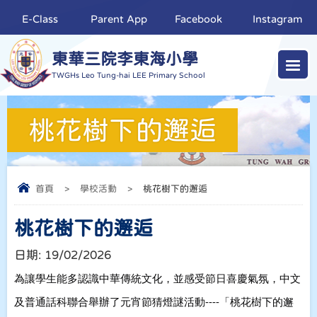
E-Class
Parent App
Facebook
Instagram
東華三院李東海小學
TWGHs Leo Tung-hai LEE Primary School
桃花樹下的邂逅
首頁
>
學校活動
>
桃花樹下的邂逅
桃花樹下的邂逅
日期:
19/02/2026
為讓學生能多認識中華傳統文化
，並感受節日喜慶氣氛
，中文
及普通話科聯合舉辦了元宵節猜燈謎活動----「
桃花樹下的邂