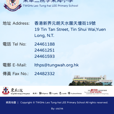
TWGHs Leo Tung-hai LEE Primary School
地址 Address:
香港新界元朗天水圍天壇街19號
19 Tin Tan Street, Tin Shui Wai,Yuen
Long, N.T.
電話 Tel No:
24461188
24461251
24461593
電郵 E-Mail:
lthps@tungwah.org.hk
傳真 Fax No.:
24482332
網頁地圖
| Copyright © TWGHs Leo Tung-hai LEE Primary School All rights reserved.
By: ctd.hk