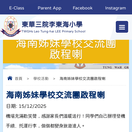
E-Class
Parent App
Facebook
Instagram
東華三院李東海小學
TWGHs Leo Tung-hai LEE Primary School
海南姊妹學校交流團
啟程喇
首頁
>
學校活動
>
海南姊妹學校交流團啟程喇
海南姊妹學校交流團啟程喇
日期:
15/12/2025
機場充滿歡笑聲，感謝家長們溫暖送行！同學們自己辦理登機
手續、托運行李，個個都變身旅遊達人
。