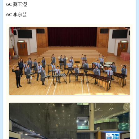
6C 蘇玉瀅
6C 李宗芸