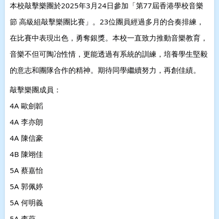
本校敲擊樂團於2025年3月24日參加「第77屆香港學校音樂
節 高級組敲擊樂團比賽」。23位團員經過多月的合奏排練，
在比賽中表現出色，勇奪銀獎。本校一直致力推動音樂教育，
音樂不但可陶冶性情，更能透過有系統的訓練，培養學生堅毅
的意志和團隊合作的精神。期待同學繼續努力，再創佳績。
敲擊樂團成員：
4A 歐劍韜
4A 李亦朗
4A 陳信豪
4B 陳翊佳
5A 蔡嘉怡
5A 郭佩婷
5A 何明義
5A 李蕊