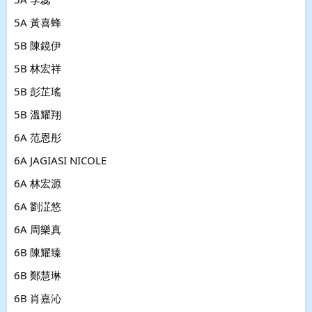
5A 黃喜蜂
5B 陳鏡伊
5B 林宏祥
5B 彭芷瑤
5B 溫耀翔
6A 范恩彤
6A JAGIASI NICOLE
6A 林宏源
6A 劉淽悠
6A 周樂真
6B 陳耀臻
6B 鄭慧琳
6B 肖嘉沁