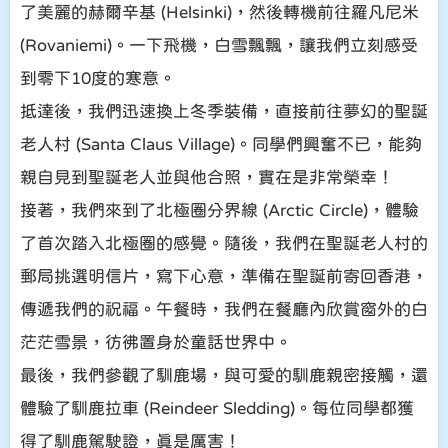
了美麗的赫爾辛基 (Helsinki)，然後轉機前往羅凡尼米
(Rovaniemi)。一下飛機，白雪飄飄，讓我們立刻感受
到零下10度的寒意。
抵達後，我們迅速換上冬季裝備，直接前往夢幻的聖誕
老人村 (Santa Claus Village)。同學們興奮不已，能夠
親自見到聖誕老人並與他合照，實在是非常榮幸！
接著，我們來到了北極圈分界線 (Arctic Circle)，體驗
了首次踏入北極圈的感覺。隨後，我們在聖誕老人村的
郵局挑選明信片，寫下心意，準備在聖誕前寄回香港，
傳遞我們的祝福。午餐時，我們在餐廳內欣賞窗外的白
茫茫雪景，彷彿置身於童話世界中。
最後，我們參觀了馴鹿場，與可愛的馴鹿親密接觸，還
體驗了馴鹿拉車 (Reindeer Sledding)。每位同學都獲
得了馴鹿駕駛證，真是厲害！