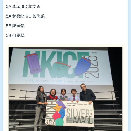
5A 李蕊 6C 楊文萱
5A 黃喜蜂 6C 曾瓏懿
5B 陳罡然
5B 何恩翠