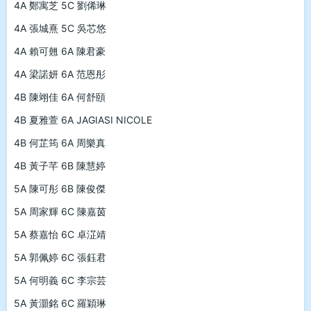
4A 鄭寓芝 5C 劉俙琳
4A 張城熹 5C 吳芯悠
4A 賴可翹 6A 陳君豪
4A 梁諾妍 6A 范恩彤
4B 陳翊佳 6A 何舒頤
4B 夏雅萱 6A JAGIASI NICOLE
4B 何芷筠 6A 周樂真
4B 黃子芊 6B 陳慧婷
5A 陳可彤 6B 陳俊傑
5A 周家輝 6C 陳嘉茵
5A 蔡嘉怡 6C 卓淽靖
5A 郭佩婷 6C 張鈺君
5A 何明義 6C 李宗芸
5A 黃灝銘 6C 羅穎琳