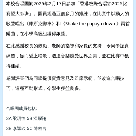
本校合唱團於2025年2月17日參加「香港校際合唱節2025比
賽暨大師班」。團員經過五個多月的排練，在比賽中以動人的
歌聲唱出《庫斯克郵車》和《Shake the papaya down 》兩首
樂曲，在小學高級組獲得銀獎。
在此感謝校長的鼓勵、老師的指導和家長的支持，令同學認真
練習，從而愛上唱歌，透過音樂感受世界之美，並在比賽中獲
得佳績。
感謝評審們為同學提供寶貴意見及即席示範，並改進合唱技
巧，這種互動形式，令學生獲益良多。
合唱團成員包括:
3A 梁玥怡 5B 溫耀翔
3B 李穎欣 5C 陳柏言