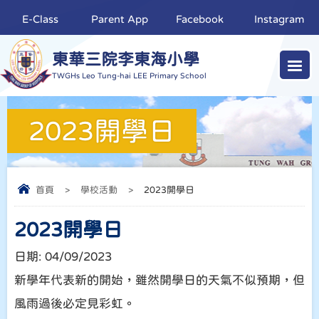
E-Class
Parent App
Facebook
Instagram
東華三院李東海小學
TWGHs Leo Tung-hai LEE Primary School
2023開學日
首頁
>
學校活動
>
2023開學日
2023開學日
日期:
04/09/2023
新學年代表新的開始，雖然開學日的天氣不似預期，但
風雨過後必定見彩虹。