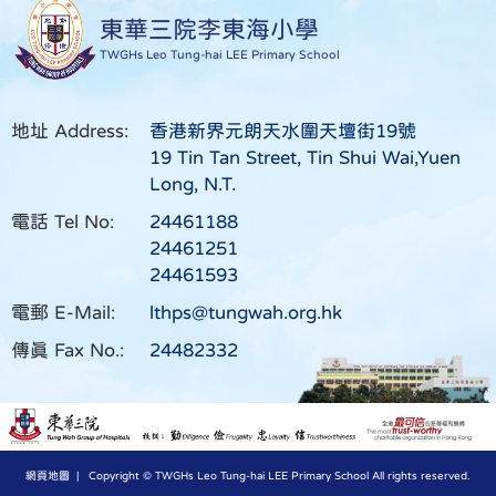
東華三院李東海小學
TWGHs Leo Tung-hai LEE Primary School
地址 Address:
香港新界元朗天水圍天壇街19號
19 Tin Tan Street, Tin Shui Wai,Yuen
Long, N.T.
電話 Tel No:
24461188
24461251
24461593
電郵 E-Mail:
lthps@tungwah.org.hk
傳真 Fax No.:
24482332
網頁地圖
| Copyright © TWGHs Leo Tung-hai LEE Primary School All rights reserved.