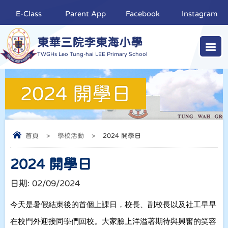
E-Class
Parent App
Facebook
Instagram
東華三院李東海小學
TWGHs Leo Tung-hai LEE Primary School
2024 開學日
首頁
>
學校活動
>
2024 開學日
2024 開學日
日期:
02/09/2024
今天是暑假結束後的首個上課日，校長、副校長以及社工早早
在校門外迎接同學們回校。大家臉上洋溢著期待與興奮的笑容