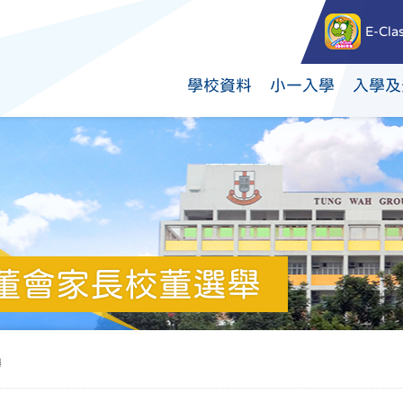
E-Cla
學校資料
小一入學
入學及
團校董會家長校董選舉
舉