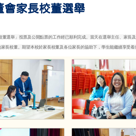
校董會家長校董選舉
團校董會家長校董選舉」投票及公開點票的工作經已順利完成。當天在選舉主任、
的家長校董。期望本校於家長校董及各位家長的協助下，學生能繼續享受着