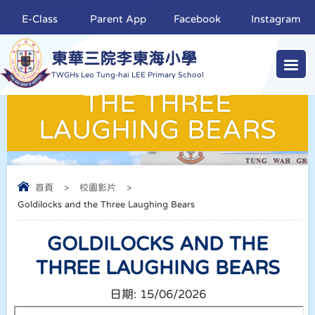
E-Class
Parent App
Facebook
Instagram
東華三院李東海小學
GOLDILOCKS AND
TWGHs Leo Tung-hai LEE Primary School
THE THREE
LAUGHING BEARS
首頁
>
校園影片
>
Goldilocks and the Three Laughing Bears
GOLDILOCKS AND THE
THREE LAUGHING BEARS
日期:
15/06/2026