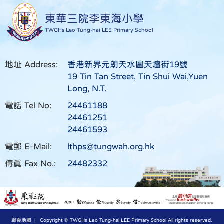
東華三院李東海小學
TWGHs Leo Tung-hai LEE Primary School
地址 Address:
香港新界元朗天水圍天壇街19號
19 Tin Tan Street, Tin Shui Wai,Yuen
Long, N.T.
電話 Tel No:
24461188
24461251
24461593
電郵 E-Mail:
lthps@tungwah.org.hk
傳真 Fax No.:
24482332
網頁地圖
| Copyright © TWGHs Leo Tung-hai LEE Primary School All rights reserved.