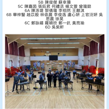
5B 陳俊傑 蘇幸珊
5C 陳嘉茵 張鈺君 何禮丞 楊文萱 曾瓏懿
6A 陳洛堤 黎倩瓏 李栩然 王麒淇
6B 畢梓鋻 趙苡殷 林依晨 李俊逸 盧心妍 上官澍妍 吳
思晨 徐昊
6C 鄭詠禧 羅穎欣 鄭一釩 黃亮瑜
6D 吳紫軒