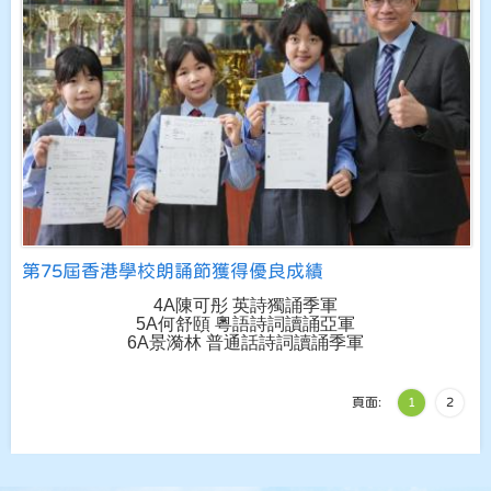
第75屆香港學校朗誦節獲得優良成績
4A陳可彤 英詩獨誦季軍
5A何舒頤 粵語詩詞讀誦亞軍
6A景漪林 普通話詩詞讀誦季軍
頁面:
1
2