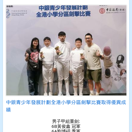
中銀青少年發展計劃全港小學分區劍擊比賽取得優異成
績
男子甲組重劍:
6B黃俊鑫 冠軍
6A劉博碩 季軍