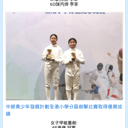
6D陳丙燁 季軍
中銀青少年發展計劃全港小學分區劍擊比賽取得優異成
績
女子甲組重劍:
6E黃蘊 冠軍