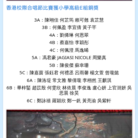
香港校際合唱節比賽獲小學高級E組銅獎
3A：陳翊佳 何芷筠 賴可翹 袁芷慧
3B：何佩盈 李宜倩 黃子芊
4A：劉俙琳 何恩翠
4B：蔡嘉怡 李穎彤
4C：何佩澄 馬逸晞
5A：馮君豪 JAGIASI NICOLE 周樂真
5B：陳俊傑 蘇幸珊
5C：陳嘉茵 張鈺君 何禮丞 呂雨馨 楊文萱 曾瓏懿
6A：陳洛堤 常文雅 黎倩瓏 李栩然 王麒淇
6B：畢梓鋻 趙苡殷 何雯欣 林依晨 李俊逸 盧心妍 上官澍妍 吳
思晨 徐昊
6C：鄭詠禧 羅穎欣 鄭一釩 黃亮渝 吳紫軒