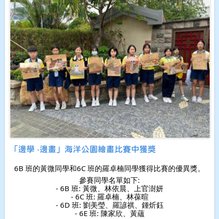
「邊學 ‧邊畫」海洋公園繪畫比賽中獲獎
6B 班的黃微同學和6C 班的羅卓楠同學獲得比賽的優異獎。
參賽同學名單如下:
- 6B 班: 黃微、林依晨、上官澍妍
- 6C 班: 羅卓楠、林葆暄
- 6D 班: 劉美瑩、羅諺祺、鍾炘鈺
- 6E 班: 陳家欣、黃蘊