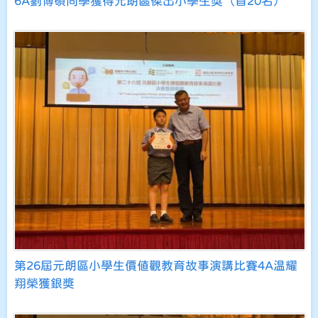
6A劉博碩同學獲得元朗區傑出小學生獎（首20名）
第26屆元朗區小學生價值觀教育故事演講比賽4A温耀
翔榮獲銀獎