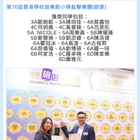
第76屆香港學校音樂節小學敲擊樂團(銀獎)
獲獎同學包括：
3A歐劍韜、3A陳翊佳、4B蔡嘉怡
4C何明義、4C黃喜蜂、5A范恩彤
5A NICOLE、5A周樂真、5B陳耀臻
5B鄭慧琳、5B劉添睿、6A陳洛堤
6A霍冠冰、6A高澄、6A古俊昇
6A黎倩瓏、6A劉博碩、6A羅一曈
6B何家浩、6C羅卓楠、6D陳家樂
6D蕭雅元