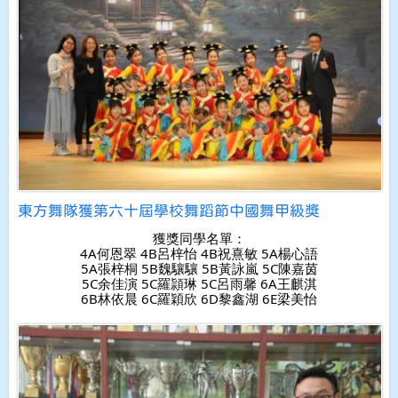
東方舞隊獲第六十屆學校舞蹈節中國舞甲級獎
獲獎同學名單：
4A何恩翠 4B呂梓怡 4B祝熹敏 5A楊心語
5A張梓桐 5B魏驤驤 5B黃詠嵐 5C陳嘉茵
5C余佳演 5C羅頴琳 5C呂雨馨 6A王麒淇
6B林依晨 6C羅穎欣 6D黎鑫湖 6E梁美怡