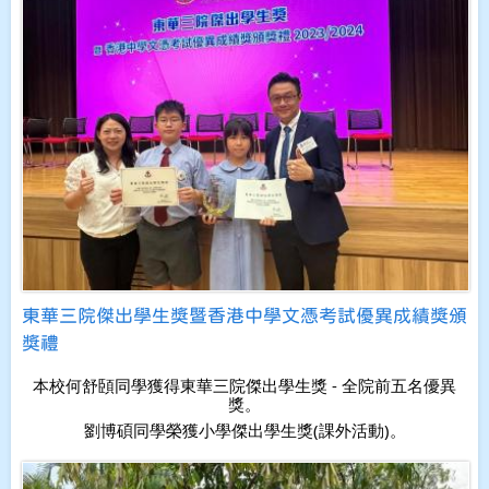
東華三院傑出學生獎暨香港中學文憑考試優異成績獎頒
獎禮
本校何舒頣同學獲得東華三院傑出學生獎 - 全院前五名優異
獎。
劉博碩同學榮獲小學傑出學生獎(課外活動)。