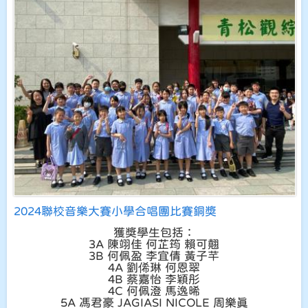
2024聯校音樂大賽小學合唱團比賽銅奬
獲獎學生包括：
3A 陳翊佳 何芷筠 賴可翹
3B 何佩盈 李宜倩 黃子芊
4A 劉俙琳 何恩翠
4B 蔡嘉怡 李穎彤
4C 何佩澄 馬逸晞
5A 馮君豪 JAGIASI NICOLE 周樂真