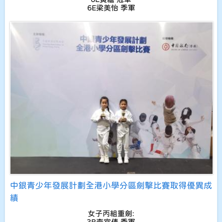
6E梁美怡 季軍
中銀青少年發展計劃全港小學分區劍擊比賽取得優異成
績
女子丙組重劍:
3B李宜倩 季軍