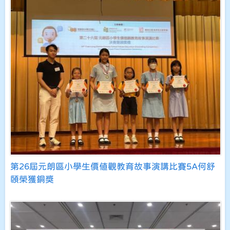
第26屆元朗區小學生價值觀教育故事演講比賽5A何舒
頤榮獲銅獎