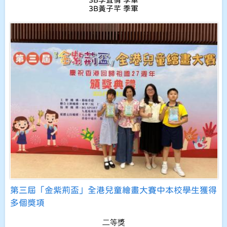
3B黃子芊 季軍
第三屆「金紫荊盃」全港兒童繪畫大賽中本校學生獲得
多個獎項
二等獎