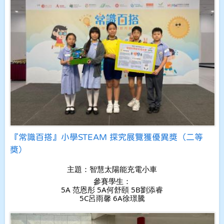
『常識百搭』小學STEAM 探究展覽獲優異獎（二等
獎）
主題：智慧太陽能充電小車
參賽學生：
5A 范恩彤 5A何舒頤 5B劉添睿
5C呂雨馨 6A徐璟騰