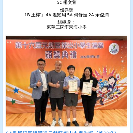
5C 楊文萱
優異獎
1B 王梓宇 4A 溫耀翔 5A 何舒頤 2A 余傑潤
組織獎：
東華三院李東海小學