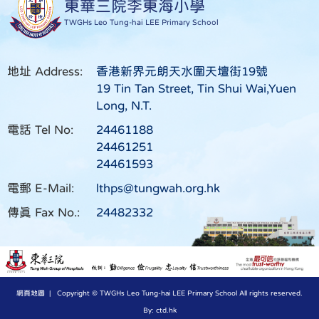
東華三院李東海小學
TWGHs Leo Tung-hai LEE Primary School
地址 Address:
香港新界元朗天水圍天壇街19號
19 Tin Tan Street, Tin Shui Wai,Yuen
Long, N.T.
電話 Tel No:
24461188
24461251
24461593
電郵 E-Mail:
lthps@tungwah.org.hk
傳真 Fax No.:
24482332
網頁地圖
| Copyright © TWGHs Leo Tung-hai LEE Primary School All rights reserved.
By: ctd.hk