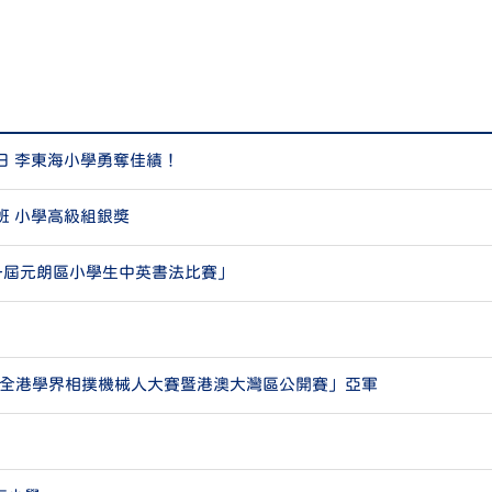
日 李東海小學勇奪佳績！
班 小學高級組銀奬
一屆元朗區小學生中英書法比賽」
O全港學界相撲機械人大賽暨港澳大灣區公開賽」亞軍